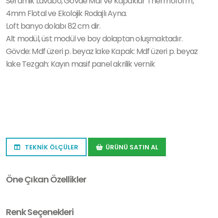
Seramik Lavabo, Gövde Mdf ve Kapaklar Thermoform,
4mm Flotal ve Ekolojik Rodajlı Ayna.
Loft banyo dolabı 82 cm dir.
Alt modül, üst modül ve boy dolaptan oluşmaktadır.
Gövde: Mdf üzeri p. beyaz lake Kapak: Mdf üzeri p. beyaz
lake Tezgah: Kayın masif panel akrilik vernik
TEKNİK ÖLÇÜLER
ÜRÜNÜ SATIN AL
Öne Çıkan Özellikler
Renk Seçenekleri