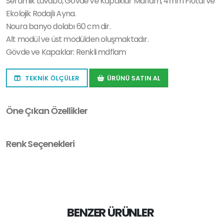
Seramik Lavabo, Gövde ve Kapaklar Mdflam, 4mm Flotal ve
Ekolojik Rodajlı Ayna.
Noura banyo dolabı 60 cm dir.
Alt modül ve üst modülden oluşmaktadır.
Gövde ve Kapaklar: Renkli mdflam
TEKNİK ÖLÇÜLER
ÜRÜNÜ SATIN AL
Öne Çıkan Özellikler
Renk Seçenekleri
BENZER ÜRÜNLER