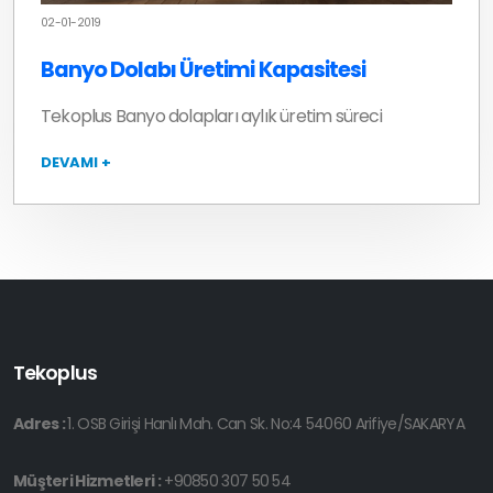
02-01-2019
Banyo Dolabı Üretimi Kapasitesi
Tekoplus Banyo dolapları aylık üretim süreci
DEVAMI +
Tekoplus
Adres :
1. OSB Girişi Hanlı Mah. Can Sk. No:4 54060 Arifiye/SAKARYA
Müşteri Hizmetleri :
+90850 307 50 54