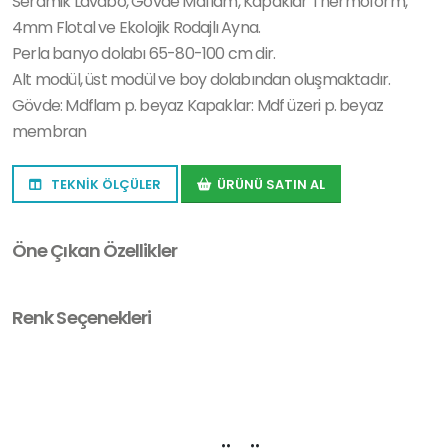
Seramik Lavabo, Gövde Mdflam, Kapaklar Thermoform,
4mm Flotal ve Ekolojik Rodajlı Ayna.
Perla banyo dolabı 65-80-100 cm dir.
Alt modül, üst modül ve boy dolabından oluşmaktadır.
Gövde: Mdflam p. beyaz Kapaklar: Mdf üzeri p. beyaz
membran
TEKNİK ÖLÇÜLER
ÜRÜNÜ SATIN AL
Öne Çıkan Özellikler
Renk Seçenekleri