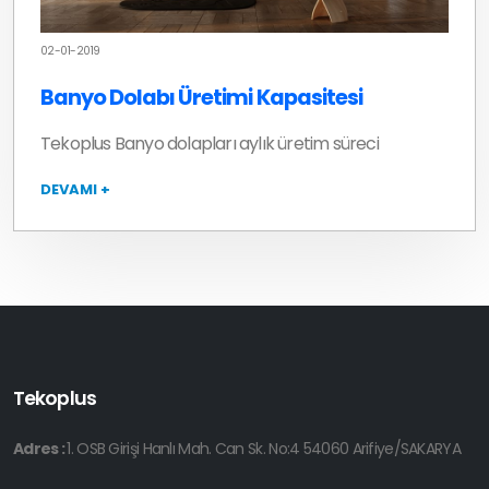
02-01-2019
Banyo Dolabı Üretimi Kapasitesi
Tekoplus Banyo dolapları aylık üretim süreci
DEVAMI +
Tekoplus
Adres :
1. OSB Girişi Hanlı Mah. Can Sk. No:4 54060 Arifiye/SAKARYA