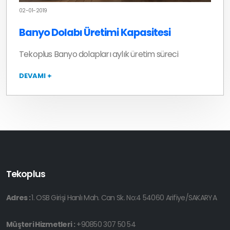
02-01-2019
Banyo Dolabı Üretimi Kapasitesi
Tekoplus Banyo dolapları aylık üretim süreci
DEVAMI +
Tekoplus
Adres :
1. OSB Girişi Hanlı Mah. Can Sk. No:4 54060 Arifiye/SAKARYA
Müşteri Hizmetleri :
+90850 307 50 54