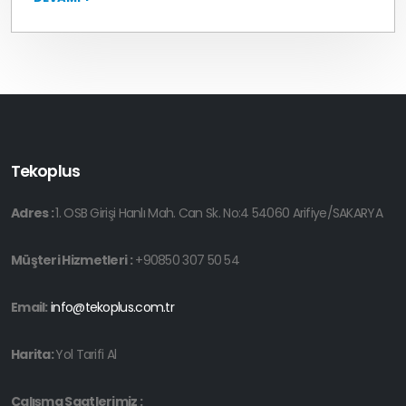
Tekoplus
Adres :
1. OSB Girişi Hanlı Mah. Can Sk. No:4 54060 Arifiye/SAKARYA
Müşteri Hizmetleri :
+90850 307 50 54
Email:
info@tekoplus.com.tr
Harita:
Yol Tarifi Al
Çalışma Saatlerimiz :