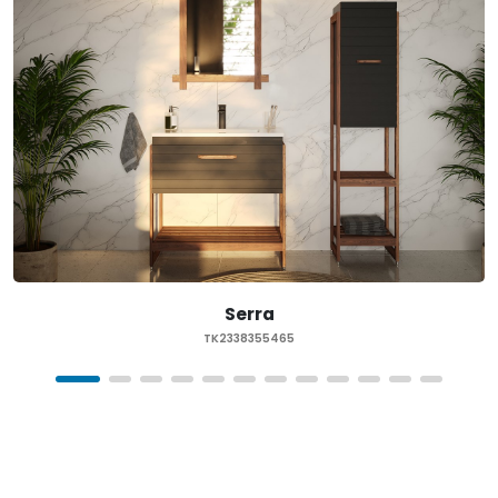
Serra
TK2338355465