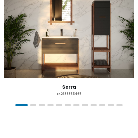
Serra
TK2338355465