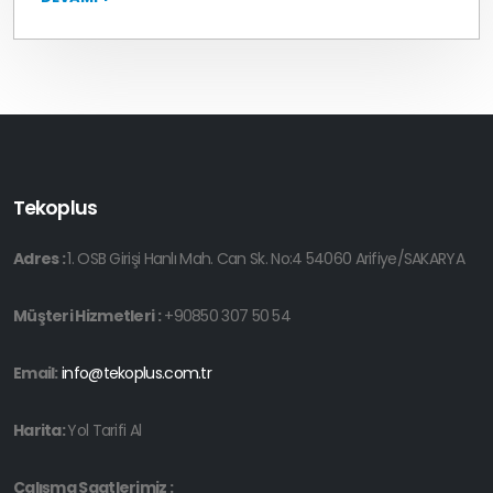
Tekoplus
Adres :
1. OSB Girişi Hanlı Mah. Can Sk. No:4 54060 Arifiye/SAKARYA
Müşteri Hizmetleri :
+90850 307 50 54
Email:
info@tekoplus.com.tr
Harita:
Yol Tarifi Al
Çalışma Saatlerimiz :