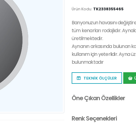
Ürün Kodu:
TK2338355465
Banyonuzun havasını değiştirec
tüm kenarları rodajlıdır. Aynal
üretilmektedir.
Aynanın arkasında bulunan k
kullanım için yeterlidir. Ayna
bulunmaktadır
TEKNİK ÖLÇÜLER
Öne Çıkan Özellikler
Renk Seçenekleri