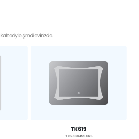
litesiyle şimdi evinizde.
TK618
TK2338355465