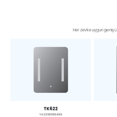
Her zevke uygun geniş ür
TK621
TK2338355465