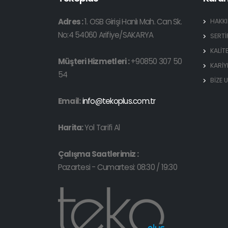
Adres :
1. OSB Girişi Hanlı Mah. Can Sk.
HAKK
No:4 54060 Arifiye/SAKARYA
SERTİ
KALİT
Müşteri Hizmetleri :
+90850 307 50
KARİY
54
BİZE 
Email:
info@tekoplus.com.tr
Harita:
Yol Tarifi Al
Çalışma Saatlerimiz :
Pazartesi - Cumartesi: 08:30 / 19:30