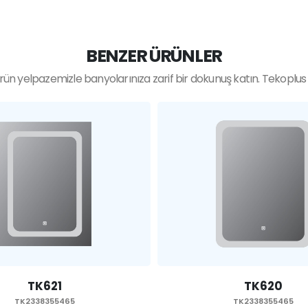
BENZER ÜRÜNLER
ün yelpazemizle banyolarınıza zarif bir dokunuş katın. Tekoplus ka
TK620
TK619
TK2338355465
TK2338355465