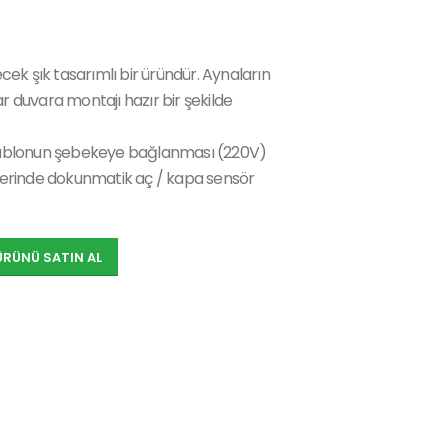
ek şık tasarımlı bir üründür. Aynaların
ar duvara montajı hazır bir şekilde
ablonun şebekeye bağlanması (220V)
 üzerinde dokunmatik aç / kapa sensör
ÜRÜNÜ SATIN AL