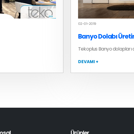
02-01-2019
Banyo Dolabı Üreti
Tekoplus Banyo dolapları a
DEVAMI +
msal
Ürünler