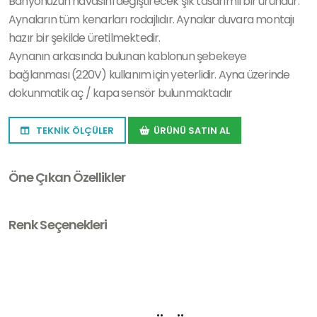
Banyonuzun havasını değiştirecek şık tasarımlı bir üründür.
Aynaların tüm kenarları rodajlıdır. Aynalar duvara montajı
hazır bir şekilde üretilmektedir.
Aynanın arkasında bulunan kablonun şebekeye
bağlanması (220V) kullanım için yeterlidir. Ayna üzerinde
dokunmatik aç / kapa sensör bulunmaktadır
TEKNİK ÖLÇÜLER
ÜRÜNÜ SATIN AL
Öne Çıkan Özellikler
Renk Seçenekleri