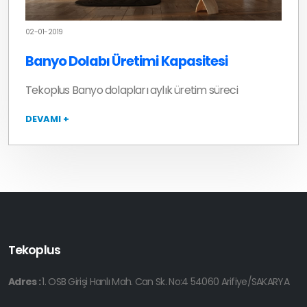
02-01-2019
Banyo Dolabı Üretimi Kapasitesi
Tekoplus Banyo dolapları aylık üretim süreci
DEVAMI +
Tekoplus
Adres :
1. OSB Girişi Hanlı Mah. Can Sk. No:4 54060 Arifiye/SAKARYA