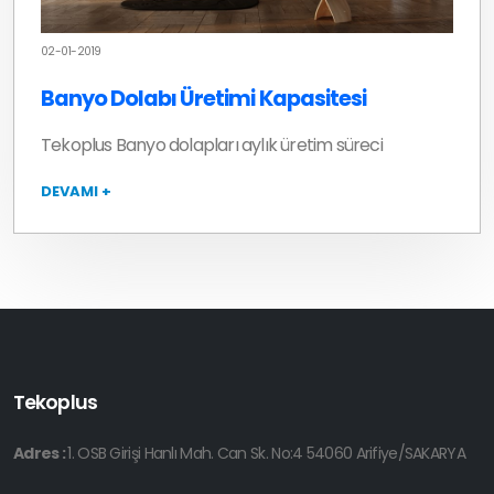
02-01-2019
Banyo Dolabı Üretimi Kapasitesi
Tekoplus Banyo dolapları aylık üretim süreci
DEVAMI +
Tekoplus
Adres :
1. OSB Girişi Hanlı Mah. Can Sk. No:4 54060 Arifiye/SAKARYA