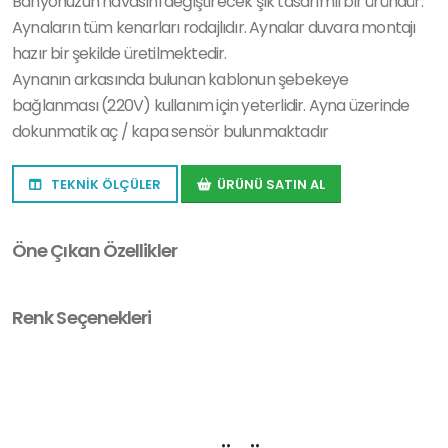
Banyonuzun havasını değiştirecek şık tasarımlı bir üründür.
Aynaların tüm kenarları rodajlıdır. Aynalar duvara montajı
hazır bir şekilde üretilmektedir.
Aynanın arkasında bulunan kablonun şebekeye
bağlanması (220V) kullanım için yeterlidir. Ayna üzerinde
dokunmatik aç / kapa sensör bulunmaktadır
TEKNİK ÖLÇÜLER
ÜRÜNÜ SATIN AL
Öne Çıkan Özellikler
Renk Seçenekleri