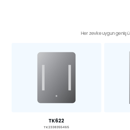
Her zevke uygun geniş ür
TK621
TK2338355465