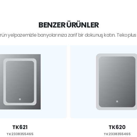
BENZER ÜRÜNLER
ün yelpazemizle banyolarınıza zarif bir dokunuş katın. Tekoplus ka
TK620
TK619
TK2338355465
TK2338355465