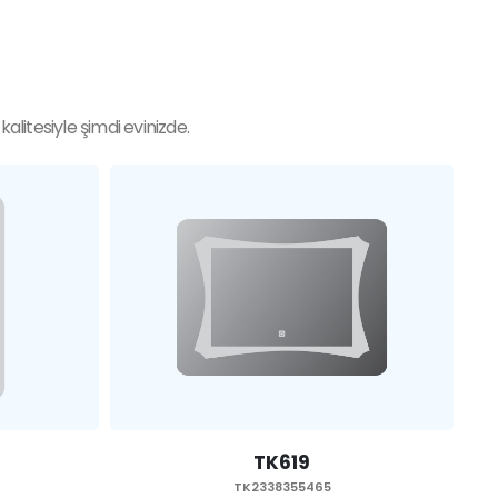
litesiyle şimdi evinizde.
TK618
TK2338355465