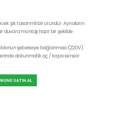
ek şık tasarımlı bir üründür. Aynaların
ar duvara montajı hazır bir şekilde
ablonun şebekeye bağlanması (220V)
 üzerinde dokunmatik aç / kapa sensör
ÜRÜNÜ SATIN AL