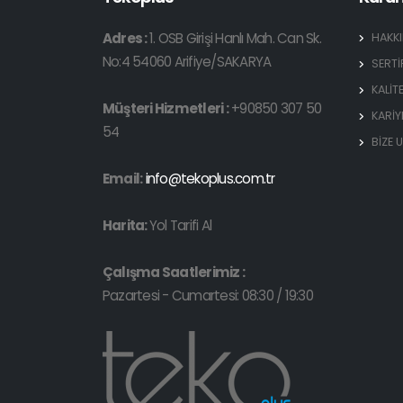
Adres :
1. OSB Girişi Hanlı Mah. Can Sk.
HAKK
No:4 54060 Arifiye/SAKARYA
SERTİ
KALİT
Müşteri Hizmetleri :
+90850 307 50
KARİY
54
BİZE 
Email:
info@tekoplus.com.tr
Harita:
Yol Tarifi Al
Çalışma Saatlerimiz :
Pazartesi - Cumartesi: 08:30 / 19:30