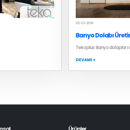
02-01-2019
Banyo Dolabı Üreti
Tekoplus Banyo dolapları a
DEVAMI +
msal
Ürünler