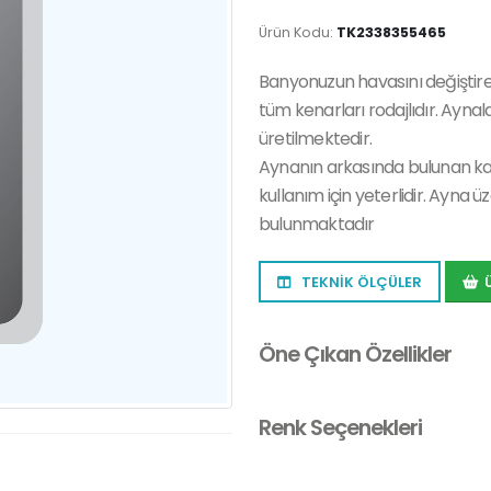
Ürün Kodu:
TK2338355465
Banyonuzun havasını değiştirec
tüm kenarları rodajlıdır. Aynal
üretilmektedir.
Aynanın arkasında bulunan k
kullanım için yeterlidir. Ayna
bulunmaktadır
TEKNİK ÖLÇÜLER
Öne Çıkan Özellikler
Renk Seçenekleri