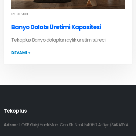
02-01-2019
Banyo Dolabı Üretimi Kapasitesi
Tekoplus Banyo dolapları aylık üretim süreci
DEVAMI +
Tekoplus
Adres :
1. OSB Girişi Hanlı Mah. Can Sk. No:4 54060 Arifiye/SAKARYA