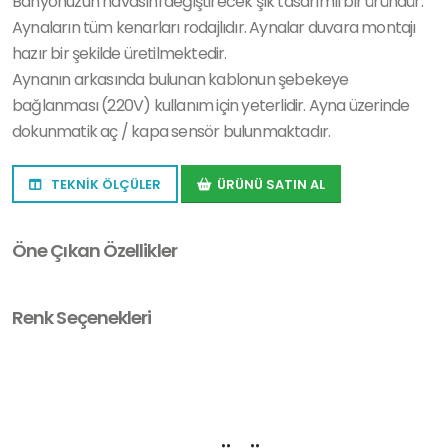
Banyonuzun havasını değiştirecek şık tasarımlı bir üründür.
Aynaların tüm kenarları rodajlıdır. Aynalar duvara montajı
hazır bir şekilde üretilmektedir.
Aynanın arkasında bulunan kablonun şebekeye
bağlanması (220V) kullanım için yeterlidir. Ayna üzerinde
dokunmatik aç / kapa sensör bulunmaktadır.
TEKNİK ÖLÇÜLER
ÜRÜNÜ SATIN AL
Öne Çıkan Özellikler
Renk Seçenekleri