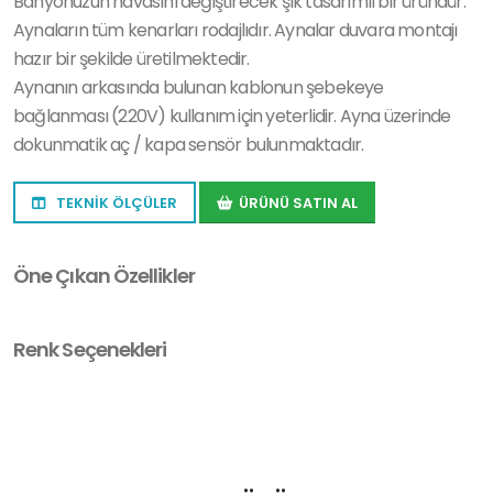
Banyonuzun havasını değiştirecek şık tasarımlı bir üründür.
Aynaların tüm kenarları rodajlıdır. Aynalar duvara montajı
hazır bir şekilde üretilmektedir.
Aynanın arkasında bulunan kablonun şebekeye
bağlanması (220V) kullanım için yeterlidir. Ayna üzerinde
dokunmatik aç / kapa sensör bulunmaktadır.
TEKNİK ÖLÇÜLER
ÜRÜNÜ SATIN AL
Öne Çıkan Özellikler
Renk Seçenekleri