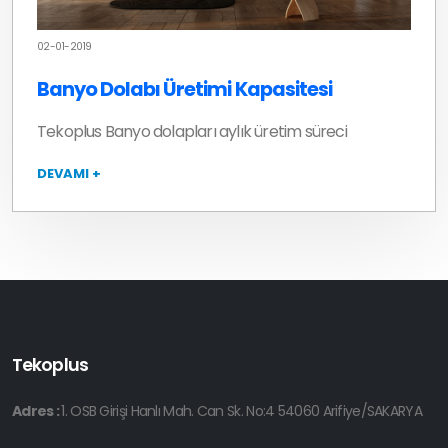
02-01-2019
Banyo Dolabı Üretimi Kapasitesi
Tekoplus Banyo dolapları aylık üretim süreci
DEVAMI +
Tekoplus
Adres :
1. OSB Girişi Hanlı Mah. Can Sk. No:4 54060 Arifiye/SAKARYA