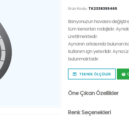
Ürün Kodu:
TK2338355465
Banyonuzun havasını değiştirec
tüm kenarları rodajlıdır. Aynal
üretilmektedir.
Aynanın arkasında bulunan k
kullanım için yeterlidir. Ayna
bulunmaktadır.
TEKNİK ÖLÇÜLER
Öne Çıkan Özellikler
Renk Seçenekleri