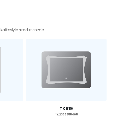
litesiyle şimdi evinizde.
TK618
TK2338355465