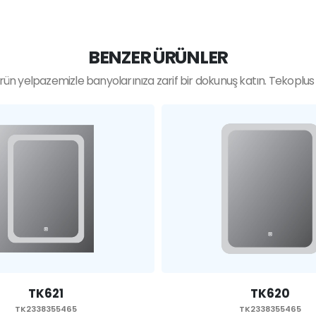
BENZER ÜRÜNLER
ün yelpazemizle banyolarınıza zarif bir dokunuş katın. Tekoplus ka
TK620
TK619
TK2338355465
TK2338355465