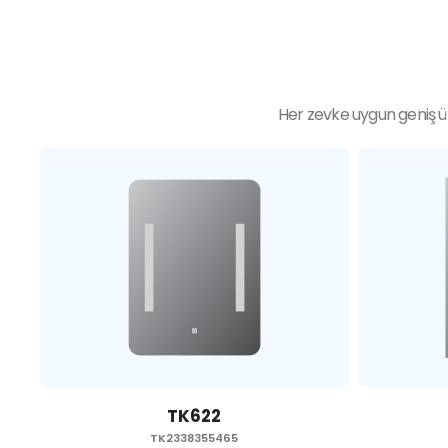
Her zevke uygun geniş ür
TK621
TK2338355465