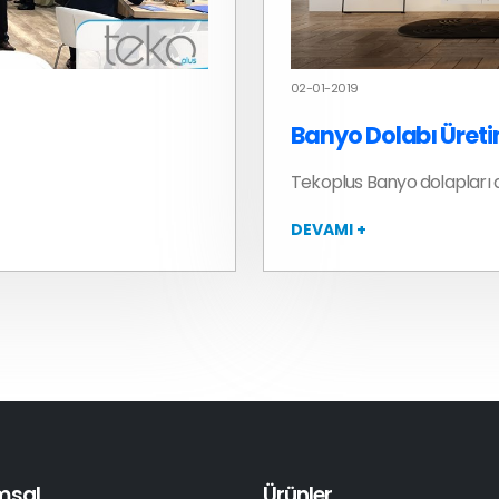
02-01-2019
Banyo Dolabı Üreti
Tekoplus Banyo dolapları a
DEVAMI +
msal
Ürünler