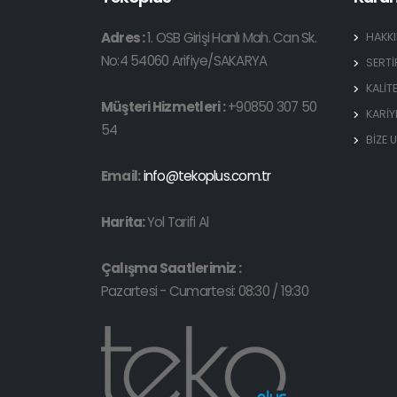
Adres :
1. OSB Girişi Hanlı Mah. Can Sk.
HAKK
No:4 54060 Arifiye/SAKARYA
SERTİ
KALİT
Müşteri Hizmetleri :
+90850 307 50
KARİY
54
BİZE 
Email:
info@tekoplus.com.tr
Harita:
Yol Tarifi Al
Çalışma Saatlerimiz :
Pazartesi - Cumartesi: 08:30 / 19:30