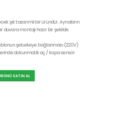
ek şık tasarımlı bir üründür. Aynaların
ar duvara montajı hazır bir şekilde
ablonun şebekeye bağlanması (220V)
 üzerinde dokunmatik aç / kapa sensör
ÜRÜNÜ SATIN AL