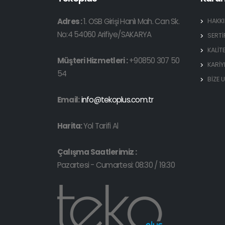
Adres :
1. OSB Girişi Hanlı Mah. Can Sk.
HAKK
No:4 54060 Arifiye/SAKARYA
SERTİ
KALİT
Müşteri Hizmetleri :
+90850 307 50
KARİY
54
BİZE 
Email:
info@tekoplus.com.tr
Harita:
Yol Tarifi Al
Çalışma Saatlerimiz :
Pazartesi - Cumartesi: 08:30 / 19:30