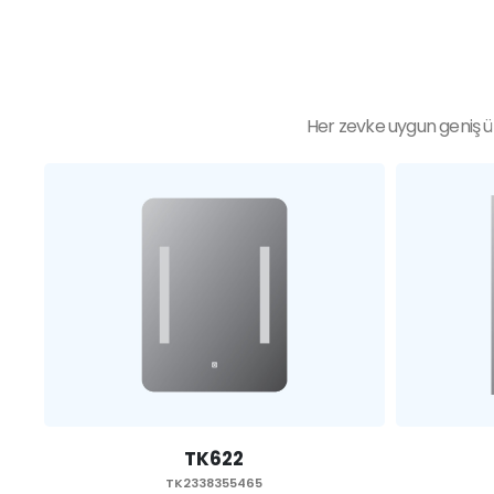
Her zevke uygun geniş ür
TK622
TK2338355465
TK2