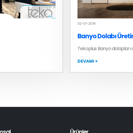
02-01-2019
Banyo Dolabı Üreti
Tekoplus Banyo dolapları a
DEVAMI +
msal
Ürünler