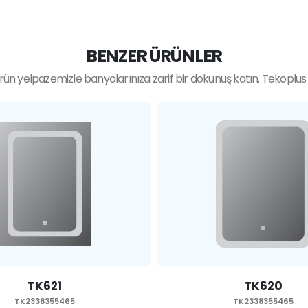
BENZER ÜRÜNLER
ün yelpazemizle banyolarınıza zarif bir dokunuş katın. Tekoplus ka
TK621
TK620
338355465
TK2338355465