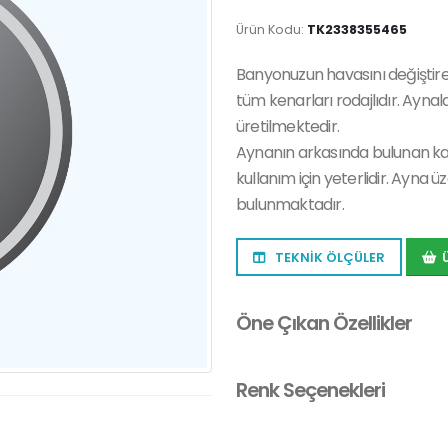
Ürün Kodu:
TK2338355465
Banyonuzun havasını değiştirec
tüm kenarları rodajlıdır. Aynal
üretilmektedir.
Aynanın arkasında bulunan k
kullanım için yeterlidir. Ayna
bulunmaktadır.
TEKNİK ÖLÇÜLER
Öne Çıkan Özellikler
Renk Seçenekleri