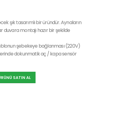
ek şık tasarımlı bir üründür. Aynaların
ar duvara montajı hazır bir şekilde
ablonun şebekeye bağlanması (220V)
 üzerinde dokunmatik aç / kapa sensör
ÜRÜNÜ SATIN AL