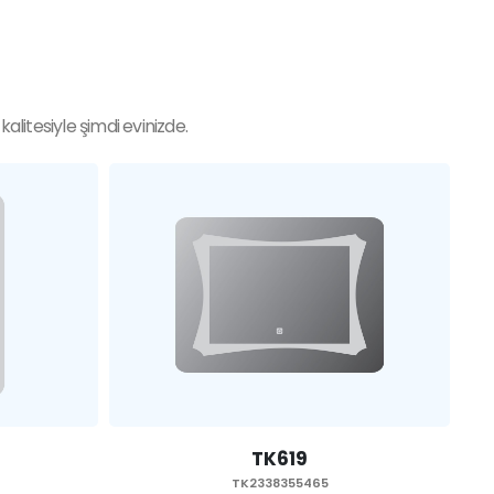
litesiyle şimdi evinizde.
TK619
TK2338355465