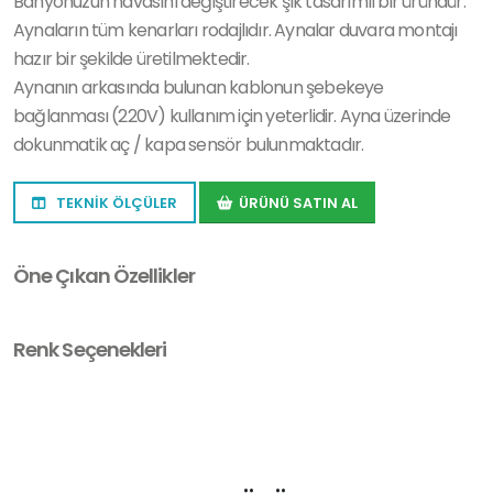
Banyonuzun havasını değiştirecek şık tasarımlı bir üründür.
Aynaların tüm kenarları rodajlıdır. Aynalar duvara montajı
hazır bir şekilde üretilmektedir.
Aynanın arkasında bulunan kablonun şebekeye
bağlanması (220V) kullanım için yeterlidir. Ayna üzerinde
dokunmatik aç / kapa sensör bulunmaktadır.
TEKNİK ÖLÇÜLER
ÜRÜNÜ SATIN AL
Öne Çıkan Özellikler
Renk Seçenekleri