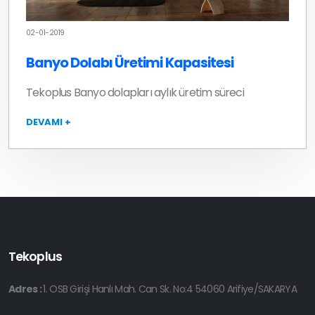
02-01-2019
Banyo Dolabı Üretimi Kapasitesi
Tekoplus Banyo dolapları aylık üretim süreci
DEVAMI +
Tekoplus
Adres :
1. OSB Girişi Hanlı Mah. Can Sk. No:4 54060 Arifiye/SAKARYA